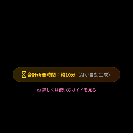
4
数分
オリジナルアニメ完成！
AIがオリジナルアニメーションを
自動生成。ダウンロードしてすぐ
に使える
合計所要時間：約10分
（AIが自動生成）
📖 詳しくは使い方ガイドを見る