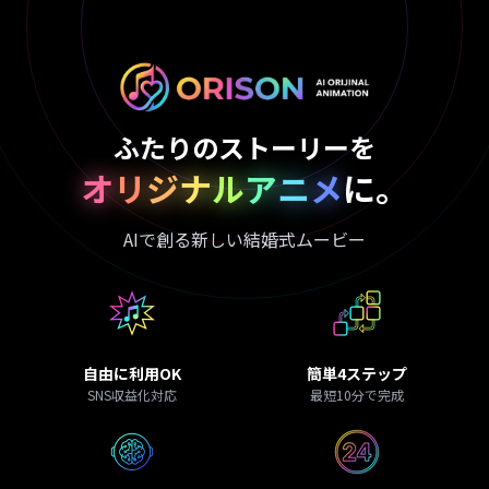
ふたりのストーリーを
ORISON（オリソン） - 
オ
リ
ジ
ナ
ル
ア
ニ
メ
に。
AIで創る新しい結婚式ムービー
自由に利用OK
簡単4ステップ
SNS収益化対応
最短10分で完成