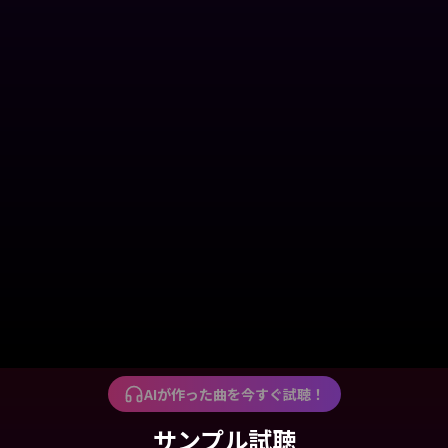
スタイルを選ぶだけ
Radiant Anime、Soft Watercolorなど、好みのスタイルをワ
タップで適用。
ワンクリックでアニメ完成
曲を選んで、スタイルを決めたら、あとはAIにおまかせ。数分
で本格アニメーションが完成します。
DEMO MOVIE COMING SOON
AIが作った曲を今すぐ試聴！
サンプル試聴