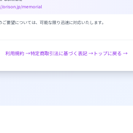
://orison.jp/memorial
のご要望については、可能な限り迅速に対応いたします。
利用規約 →
特定商取引法に基づく表記 →
トップに戻る →
ORISON
v2.0.404
| Built
2026-08-08